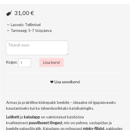
31,00 €
Laoseis:
Tellimisel
Tarneaeg:
5-7 tööpäeva
Kogus:
Lisa korvi
Lisa soovikorvi
Armas ja praktiline kinkepakk beebile – ideaalne nii igapäevaseks
kasutamiseks kui ka tähendusrikkaks katsikukingiks.
Lutikett
ja
kaisulapp
on valmistatud käsitööna
kvaliteetsest
puuvillasest lõngast
, mis on pehme, vastupidav ja
beebile nahasõbralik. Kaisulapp on mõnusast
minky-fliisist
, pakkudes