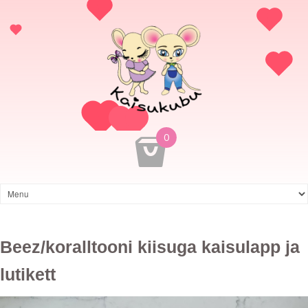
0
Beez/koralltooni kiisuga kaisulapp ja
lutikett