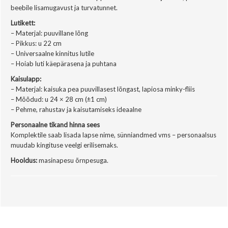
beebile lisamugavust ja turvatunnet.
Lutikett:
– Materjal: puuvillane lõng
– Pikkus: u 22 cm
– Universaalne kinnitus lutile
– Hoiab luti käepärasena ja puhtana
Kaisulapp:
– Materjal: kaisuka pea puuvillasest lõngast, lapiosa minky-fliis
– Mõõdud: u 24 × 28 cm (±1 cm)
– Pehme, rahustav ja kaisutamiseks ideaalne
Personaalne tikand hinna sees
Komplektile saab lisada lapse nime, sünniandmed vms – personaalsus
muudab kingituse veelgi erilisemaks.
Hooldus:
masinapesu õrnpesuga.